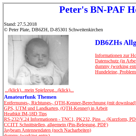
Peter's BN-PAF 
Stand: 27.5.2018
© Peter Plate, DB6ZH, D-85301 Schweitenkirchen
DB6ZHs Allg
Informationen zur H
Datenschutz (in Arbei
dummy (working ent
Hundeleine, Problemf
...(klick)...mein Spielzeug...(klick)...
Amateurfunk Themen
Entfernungs-, Richtungs-, QTH-Kenner-Berechnung (mit download
GPS, UTM und Landkarten, (QTH-Kenner) in Arbeit
Heathkit IM-18D Tips
RS-232/V.24 Informationen - TNC1, PK232, Pins ... (Kurzform, PD
CCITT Schnittstellen, allgemein (Pin-Belegung, PDF)
Jaybeam Antennendaten (noch Nacharbeiten)
dummy (working entry)