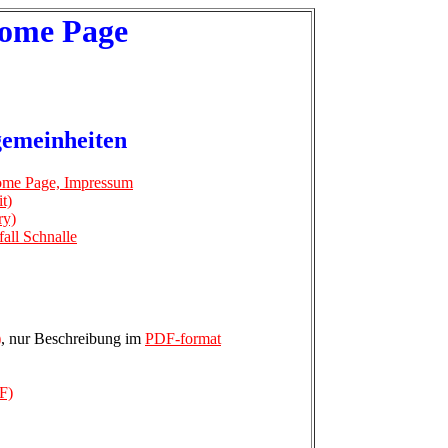
Home Page
emeinheiten
ome Page, Impressum
t)
ry)
all Schnalle
)
, nur Beschreibung im
PDF-format
F)